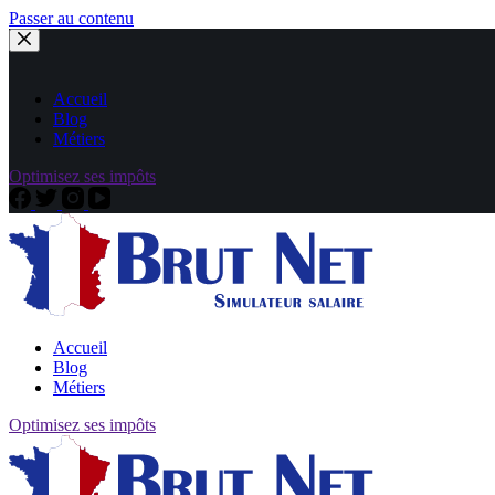
Passer au contenu
Accueil
Blog
Métiers
Optimisez ses impôts
Accueil
Blog
Métiers
Optimisez ses impôts