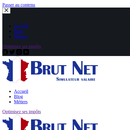
Passer au contenu
Accueil
Blog
Métiers
Optimisez ses impôts
Accueil
Blog
Métiers
Optimisez ses impôts