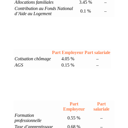
Allocations familiales
3.45 %
–
Contribution au Fonds National
0.1 %
–
d’Aide au Logement
Part Employeur
Part salariale
Cotisation chômage
4.05 %
–
AGS
0.15 %
–
Part
Part
Employeur
salariale
Formation
0.55 %
–
professionnelle
Taxe d’apprentissage
0.68 %
–