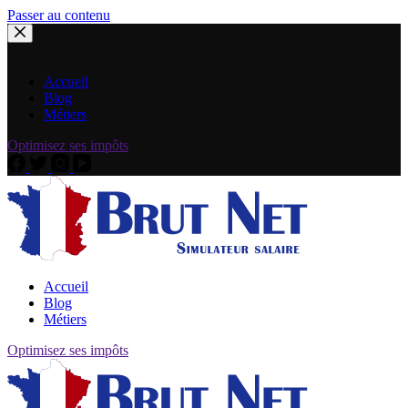
Passer au contenu
Accueil
Blog
Métiers
Optimisez ses impôts
Accueil
Blog
Métiers
Optimisez ses impôts