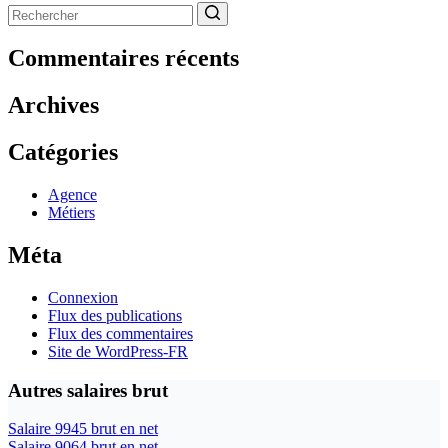
Aucun
résultat
Commentaires récents
Archives
Catégories
Agence
Métiers
Méta
Connexion
Flux des publications
Flux des commentaires
Site de WordPress-FR
Autres salaires brut
Salaire 9945 brut en net
Salaire 9064 brut en net