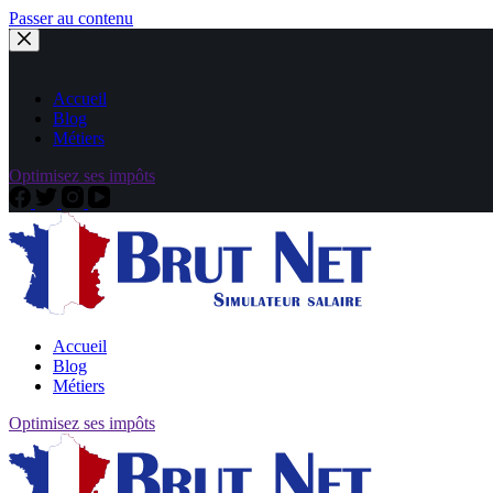
Passer au contenu
Accueil
Blog
Métiers
Optimisez ses impôts
Accueil
Blog
Métiers
Optimisez ses impôts