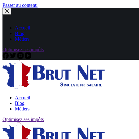
Passer au contenu
Accueil
Blog
Métiers
Optimisez ses impôts
Accueil
Blog
Métiers
Optimisez ses impôts