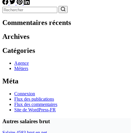
Aucun
résultat
Commentaires récents
Archives
Catégories
Agence
Métiers
Méta
Connexion
Flux des publications
Flux des commentaires
Site de WordPress-FR
Autres salaires brut
Salaire 4583 brut en net