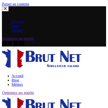
Passer au contenu
Accueil
Blog
Métiers
Optimisez ses impôts
Accueil
Blog
Métiers
Optimisez ses impôts