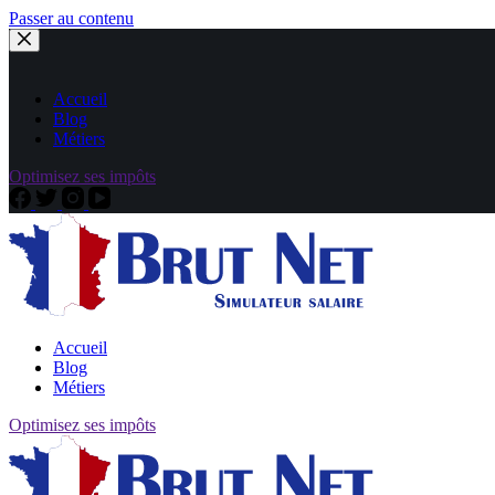
Passer au contenu
Accueil
Blog
Métiers
Optimisez ses impôts
Accueil
Blog
Métiers
Optimisez ses impôts