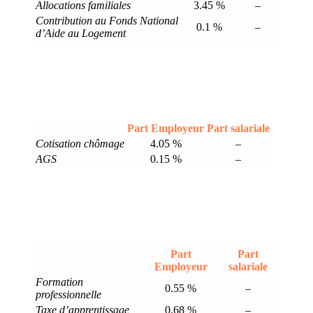
Allocations familiales
3.45 %
–
Contribution au Fonds National
0.1 %
–
d’Aide au Logement
Part Employeur
Part salariale
Cotisation chômage
4.05 %
–
AGS
0.15 %
–
Part
Part
Employeur
salariale
Formation
0.55 %
–
professionnelle
Taxe d’apprentissage
0.68 %
–