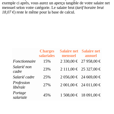
exemple ci après, vous aurez un aperçu tangible de votre salaire net
mensuel selon votre catégorie. Le salaire brut (
tarif horaire brut
18,07 €
) reste le même pour la base de calcul.
Charges
Salaire net
Salaire net
salariales
mensuel
annuel
Fonctionnaire
15%
2 330,00 €
27 958,00 €
Salarié non
23%
2 111,00 €
25 327,00 €
cadre
Salarié cadre
25%
2 056,00 €
24 669,00 €
Profession
27%
2 001,00 €
24 011,00 €
libérale
Portage
45%
1 508,00 €
18 091,00 €
salariale