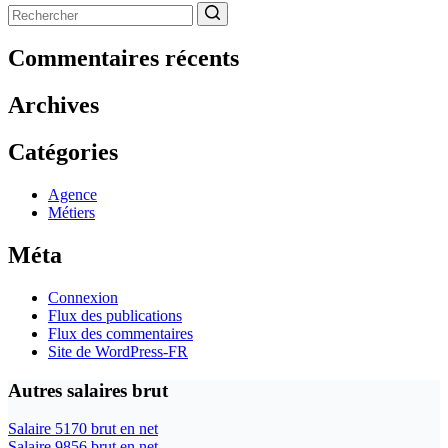
Aucun
résultat
Commentaires récents
Archives
Catégories
Agence
Métiers
Méta
Connexion
Flux des publications
Flux des commentaires
Site de WordPress-FR
Autres salaires brut
Salaire 5170 brut en net
Salaire 9856 brut en net