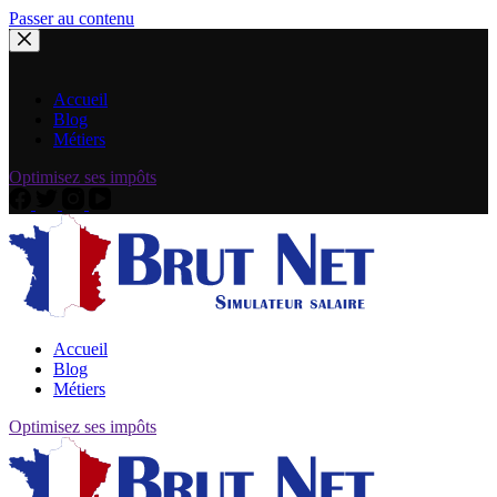
Passer au contenu
Accueil
Blog
Métiers
Optimisez ses impôts
Accueil
Blog
Métiers
Optimisez ses impôts