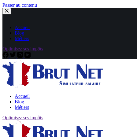
Passer au contenu
Accueil
Blog
Métiers
Optimisez ses impôts
Accueil
Blog
Métiers
Optimisez ses impôts