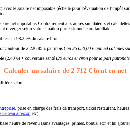
z) avec le salaire net imposable (échelle pour l’évaluation de l’impôt sur
ie.
laire net imposable. Contrairement aux autres simulateurs et calculettes, 
t diverger selon votre situation professionnelle ou familiale.
bles sur 98.25% du salaire brut.
 donc autour de 2 220,85 € par mois (
ou 26 650,00 € annuel calculés su
e (2,40%) + couverture santé (
20 euros environ pour la part patronale
Calculer un salaire de 2 712 € brut en net
iffère selon :
ntreprise
, prise en charge des frais de transport, ticket restaurant, heur
e cadeau amazon
etc)
ne base neutre de revenu (sans avantages, primes, bonus, etc) et lui ajout