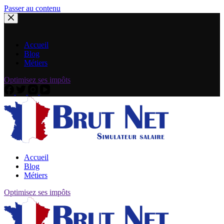
Passer au contenu
Accueil
Blog
Métiers
Optimisez ses impôts
Accueil
Blog
Métiers
Optimisez ses impôts