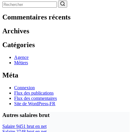
Aucun
résultat
Commentaires récents
Archives
Catégories
Agence
Métiers
Méta
Connexion
Flux des publications
Flux des commentaires
Site de WordPress-FR
Autres salaires brut
Salaire 9451 brut en net
Salaire 2748 brut en net