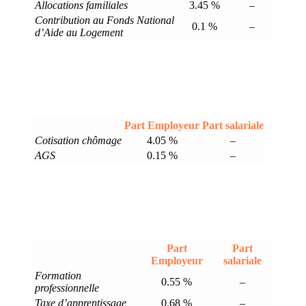
Allocations familiales
3.45 %
–
Contribution au Fonds National
0.1 %
–
d’Aide au Logement
Part Employeur
Part salariale
Cotisation chômage
4.05 %
–
AGS
0.15 %
–
Part
Part
Employeur
salariale
Formation
0.55 %
–
professionnelle
Taxe d’apprentissage
0.68 %
–