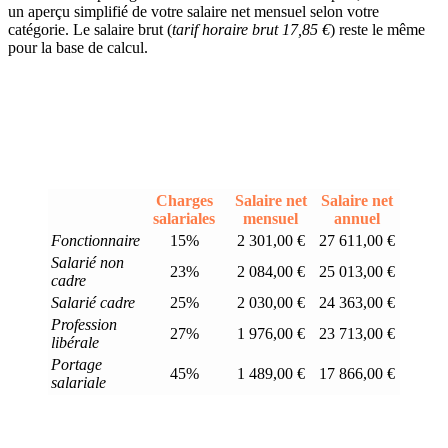
un aperçu simplifié de votre salaire net mensuel selon votre
catégorie. Le salaire brut (
tarif horaire brut 17,85 €
) reste le même
pour la base de calcul.
Charges
Salaire net
Salaire net
salariales
mensuel
annuel
Fonctionnaire
15%
2 301,00 €
27 611,00 €
Salarié non
23%
2 084,00 €
25 013,00 €
cadre
Salarié cadre
25%
2 030,00 €
24 363,00 €
Profession
27%
1 976,00 €
23 713,00 €
libérale
Portage
45%
1 489,00 €
17 866,00 €
salariale