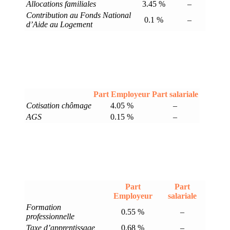
Allocations familiales
3.45 %
–
Contribution au Fonds National
0.1 %
–
d’Aide au Logement
Part Employeur
Part salariale
Cotisation chômage
4.05 %
–
AGS
0.15 %
–
Part
Part
Employeur
salariale
Formation
0.55 %
–
professionnelle
Taxe d’apprentissage
0.68 %
–