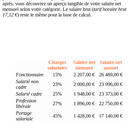
après, vous découvrez un aperçu tangible de votre salaire net
mensuel selon votre catégorie. Le salaire brut (
tarif horaire brut
17,12 €
) reste le même pour la base de calcul.
Charges
Salaire net
Salaire net
salariales
mensuel
annuel
Fonctionnaire
15%
2 207,00 €
26 489,00 €
Salarié non
23%
2 000,00 €
23 996,00 €
cadre
Salarié cadre
25%
1 948,00 €
23 373,00 €
Profession
27%
1 896,00 €
22 750,00 €
libérale
Portage
45%
1 428,00 €
17 140,00 €
salariale