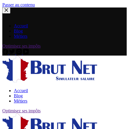
Passer au contenu
Accueil
Blog
Métiers
Optimisez ses impôts
Accueil
Blog
Métiers
Optimisez ses impôts