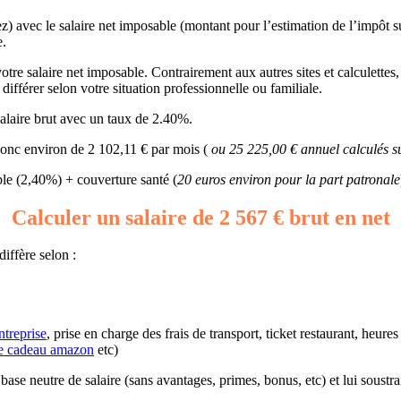
ez) avec le salaire net imposable (montant pour l’estimation de l’impôt 
e.
re salaire net imposable. Contrairement aux autres sites et calculettes, n
différer selon votre situation professionnelle ou familiale.
alaire brut avec un taux de 2.40%.
 donc environ de 2 102,11 € par mois (
ou 25 225,00 € annuel calculés s
e (2,40%) + couverture santé (
20 euros environ pour la part patronale
Calculer un salaire de 2 567 € brut en net
iffère selon :
ntreprise
, prise en charge des frais de transport, ticket restaurant, heur
e cadeau amazon
etc)
ne base neutre de salaire (sans avantages, primes, bonus, etc) et lui soust