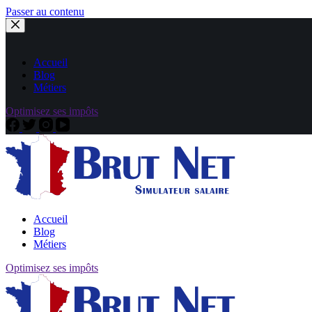
Passer au contenu
Accueil
Blog
Métiers
Optimisez ses impôts
Accueil
Blog
Métiers
Optimisez ses impôts