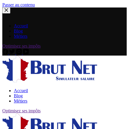
Passer au contenu
Accueil
Blog
Métiers
Optimisez ses impôts
Accueil
Blog
Métiers
Optimisez ses impôts