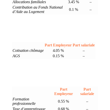
Allocations familiales
3.45 %
–
Contribution au Fonds National
0.1 %
–
d’Aide au Logement
Part Employeur
Part salariale
Cotisation chômage
4.05 %
–
AGS
0.15 %
–
Part
Part
Employeur
salariale
Formation
0.55 %
–
professionnelle
Taxe d’apprentissage
0.68 %
–