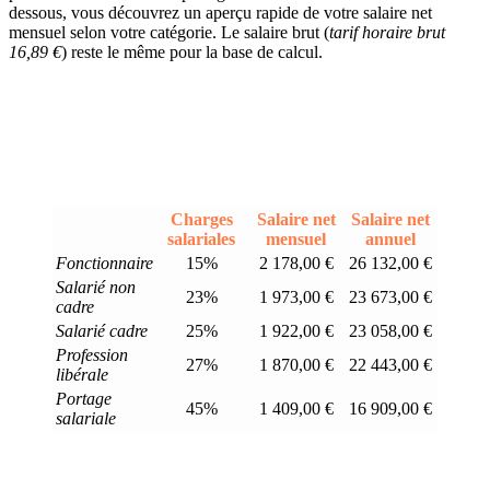
dessous, vous découvrez un aperçu rapide de votre salaire net
mensuel selon votre catégorie. Le salaire brut (
tarif horaire brut
16,89 €
) reste le même pour la base de calcul.
Charges
Salaire net
Salaire net
salariales
mensuel
annuel
Fonctionnaire
15%
2 178,00 €
26 132,00 €
Salarié non
23%
1 973,00 €
23 673,00 €
cadre
Salarié cadre
25%
1 922,00 €
23 058,00 €
Profession
27%
1 870,00 €
22 443,00 €
libérale
Portage
45%
1 409,00 €
16 909,00 €
salariale