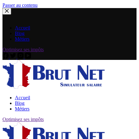
Passer au contenu
Accueil
Blog
Métiers
Optimisez ses impôts
Accueil
Blog
Métiers
Optimisez ses impôts