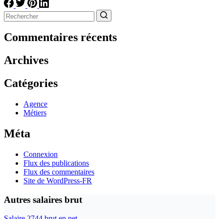
Aucun
résultat
Commentaires récents
Archives
Catégories
Agence
Métiers
Méta
Connexion
Flux des publications
Flux des commentaires
Site de WordPress-FR
Autres salaires brut
Salaire 2744 brut en net