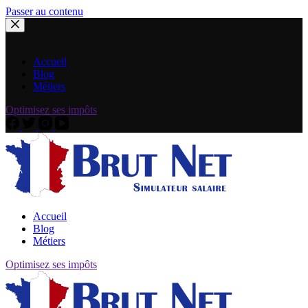
Passer au contenu
Accueil
Blog
Métiers
Optimisez ses impôts
Accueil
Blog
Métiers
Optimisez ses impôts