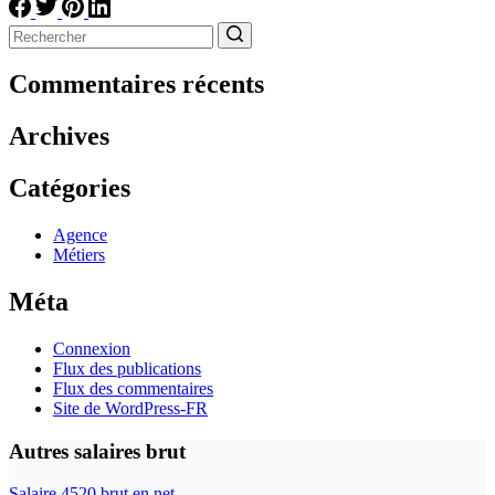
Aucun
résultat
Commentaires récents
Archives
Catégories
Agence
Métiers
Méta
Connexion
Flux des publications
Flux des commentaires
Site de WordPress-FR
Autres salaires brut
Salaire 4520 brut en net