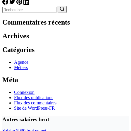
Aucun
résultat
Commentaires récents
Archives
Catégories
Agence
Métiers
Méta
Connexion
Flux des publications
Flux des commentaires
Site de WordPress-FR
Autres salaires brut
Salaire 5990 brut en net