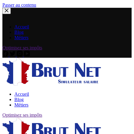
Passer au contenu
Accueil
Blog
Métiers
Optimisez ses impôts
Accueil
Blog
Métiers
Optimisez ses impôts