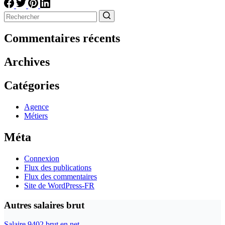
Aucun
résultat
Commentaires récents
Archives
Catégories
Agence
Métiers
Méta
Connexion
Flux des publications
Flux des commentaires
Site de WordPress-FR
Autres salaires brut
Salaire 9402 brut en net