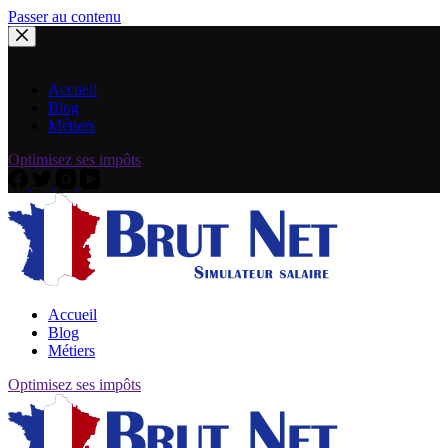
Passer au contenu
Accueil
Blog
Métiers
Optimisez ses impôts
Accueil
Blog
Métiers
Optimisez ses impôts