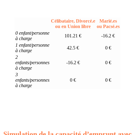
Célibataire, Divorcé.e
Marié.es
ou en Union libre
ou Pacsé.es
0 enfant/personne
101.21 €
-16.2 €
à charge
1 enfant/personne
42.5 €
0 €
à charge
2
enfants/personnes
-16.2 €
0 €
à charge
3
enfants/personnes
0 €
0 €
à charge
Simulation de la capacité d’emprunt avec