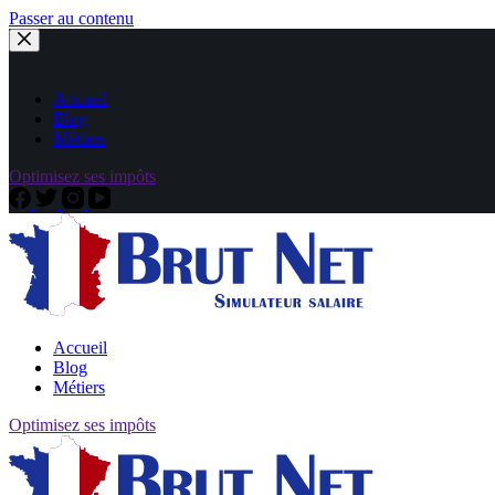
Passer au contenu
Accueil
Blog
Métiers
Optimisez ses impôts
Accueil
Blog
Métiers
Optimisez ses impôts