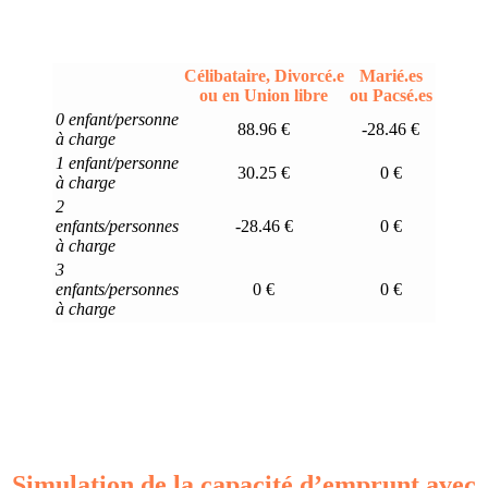
Célibataire, Divorcé.e
Marié.es
ou en Union libre
ou Pacsé.es
0 enfant/personne
88.96 €
-28.46 €
à charge
1 enfant/personne
30.25 €
0 €
à charge
2
enfants/personnes
-28.46 €
0 €
à charge
3
enfants/personnes
0 €
0 €
à charge
Simulation de la capacité d’emprunt avec