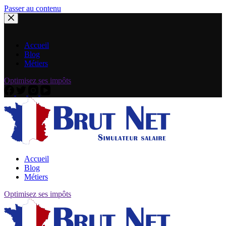
Passer au contenu
Accueil
Blog
Métiers
Optimisez ses impôts
Accueil
Blog
Métiers
Optimisez ses impôts