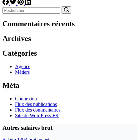
Aucun
résultat
Commentaires récents
Archives
Catégories
Agence
Métiers
Méta
Connexion
Flux des publications
Flux des commentaires
Site de WordPress-FR
Autres salaires brut
Salaire 1399 brut en net