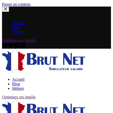
Passer au contenu
Accueil
Blog
Métiers
Optimisez ses impôts
Accueil
Blog
Métiers
Optimisez ses impôts