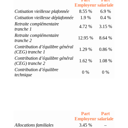
Employeur
salariale
Cotisation vieillesse plafonnée
8.55 %
6.9 %
Cotisation vieillesse déplafonnée
1.9 %
0.4 %
Retraite complémentaire
4.72 %
3.15 %
tranche 1
Retraite complémentaire
12.95 %
8.64 %
tranche 2
Contribution d’équilibre général
1.29 %
0.86 %
(CEG) tranche 1
Contribution d’équilibre général
1.62 %
1.08 %
(CEG) tranche 2
Contribution d’équilibre
0 %
0 %
technique
Part
Part
Employeur
salariale
Allocations familiales
3.45 %
–