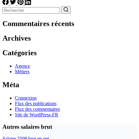
Aucun
résultat
Commentaires récents
Archives
Catégories
Agence
Métiers
Méta
Connexion
Flux des publications
Flux des commentaires
Site de WordPress-FR
Autres salaires brut
Salaire 2508 brut en net