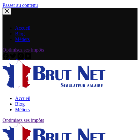
Passer au contenu
Accueil
Blog
Métiers
Optimisez ses impôts
Accueil
Blog
Métiers
Optimisez ses impôts