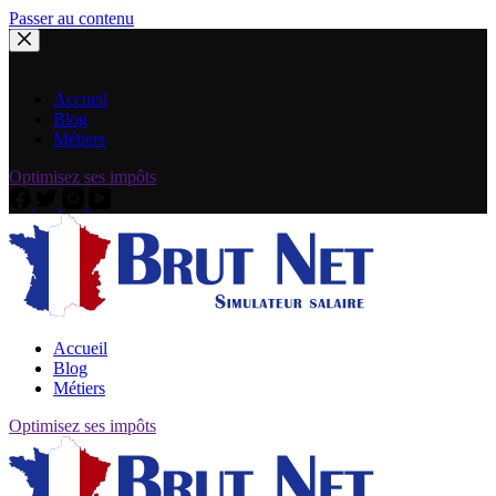
Passer au contenu
Accueil
Blog
Métiers
Optimisez ses impôts
Accueil
Blog
Métiers
Optimisez ses impôts