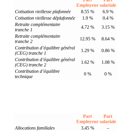
Employeur
salariale
Cotisation vieillesse plafonnée
8.55 %
6.9 %
Cotisation vieillesse déplafonnée
1.9 %
0.4 %
Retraite complémentaire
4.72 %
3.15 %
tranche 1
Retraite complémentaire
12.95 %
8.64 %
tranche 2
Contribution d’équilibre général
1.29 %
0.86 %
(CEG) tranche 1
Contribution d’équilibre général
1.62 %
1.08 %
(CEG) tranche 2
Contribution d’équilibre
0 %
0 %
technique
Part
Part
Employeur
salariale
Allocations familiales
3.45 %
–