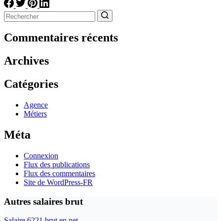
Aucun
résultat
Commentaires récents
Archives
Catégories
Agence
Métiers
Méta
Connexion
Flux des publications
Flux des commentaires
Site de WordPress-FR
Autres salaires brut
Salaire 6221 brut en net