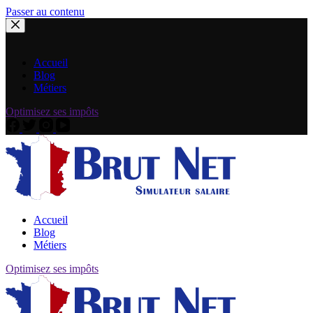
Passer au contenu
Accueil
Blog
Métiers
Optimisez ses impôts
Accueil
Blog
Métiers
Optimisez ses impôts