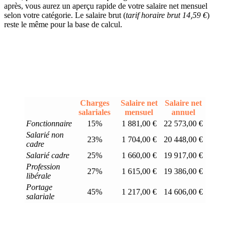
après, vous aurez un aperçu rapide de votre salaire net mensuel
selon votre catégorie. Le salaire brut (
tarif horaire brut 14,59 €
)
reste le même pour la base de calcul.
Charges
Salaire net
Salaire net
salariales
mensuel
annuel
Fonctionnaire
15%
1 881,00 €
22 573,00 €
Salarié non
23%
1 704,00 €
20 448,00 €
cadre
Salarié cadre
25%
1 660,00 €
19 917,00 €
Profession
27%
1 615,00 €
19 386,00 €
libérale
Portage
45%
1 217,00 €
14 606,00 €
salariale