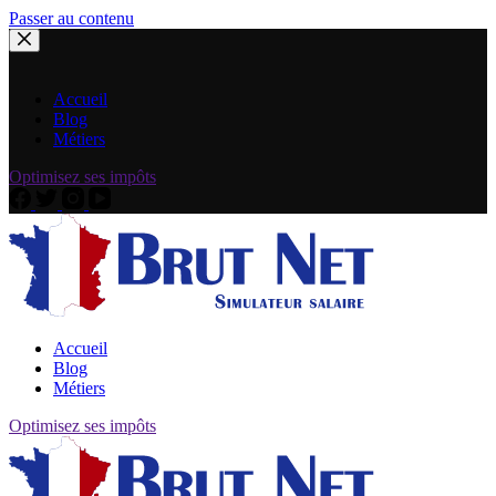
Passer au contenu
Accueil
Blog
Métiers
Optimisez ses impôts
Accueil
Blog
Métiers
Optimisez ses impôts