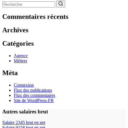
Aucun
résultat
Commentaires récents
Archives
Catégories
Agence
Métiers
Méta
Connexion
Flux des publications
Flux des commentaires
Site de WordPress-FR
Autres salaires brut
Salaire 2345 brut en net
Salaire 9158 brut en net