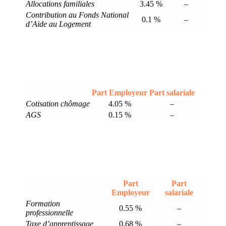
Allocations familiales
3.45 %
–
Contribution au Fonds National
0.1 %
–
d’Aide au Logement
Part Employeur
Part salariale
Cotisation chômage
4.05 %
–
AGS
0.15 %
–
Part
Part
Employeur
salariale
Formation
0.55 %
–
professionnelle
Taxe d’apprentissage
0.68 %
–