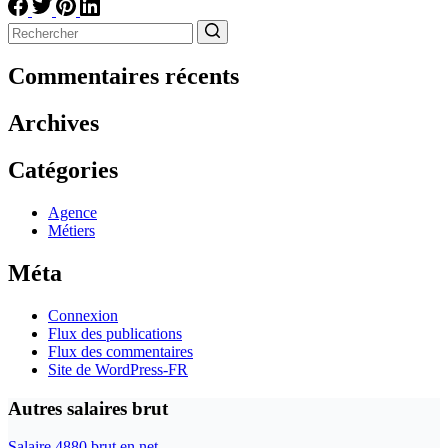
Aucun
résultat
Commentaires récents
Archives
Catégories
Agence
Métiers
Méta
Connexion
Flux des publications
Flux des commentaires
Site de WordPress-FR
Autres salaires brut
Salaire 4880 brut en net