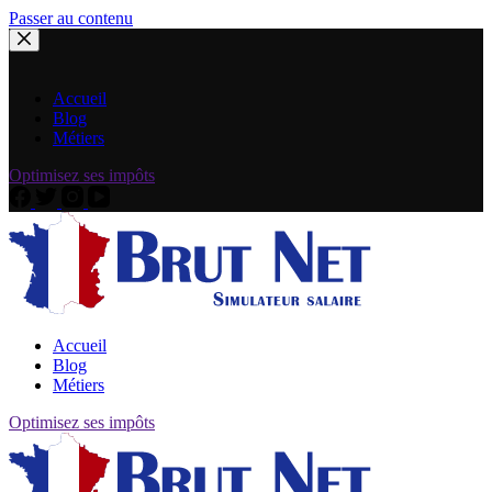
Passer au contenu
Accueil
Blog
Métiers
Optimisez ses impôts
Accueil
Blog
Métiers
Optimisez ses impôts