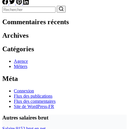
Aucun
résultat
Commentaires récents
Archives
Catégories
Agence
Métiers
Méta
Connexion
Flux des publications
Flux des commentaires
Site de WordPress-FR
Autres salaires brut
Salaire 9152 brut en net