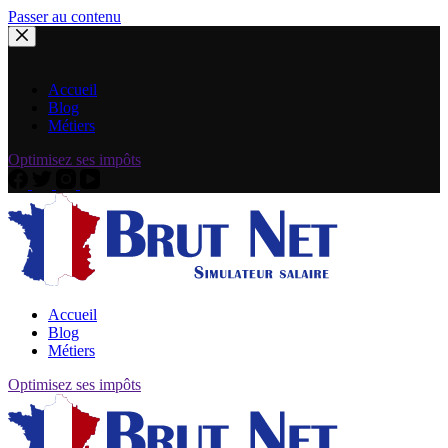
Passer au contenu
Accueil
Blog
Métiers
Optimisez ses impôts
Accueil
Blog
Métiers
Optimisez ses impôts