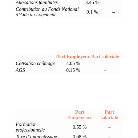
Allocations familiales
3.45 %
–
Contribution au Fonds National
0.1 %
–
d’Aide au Logement
Part Employeur
Part salariale
Cotisation chômage
4.05 %
–
AGS
0.15 %
–
Part
Part
Employeur
salariale
Formation
0.55 %
–
professionnelle
Taxe d’apprentissage
0.68 %
–