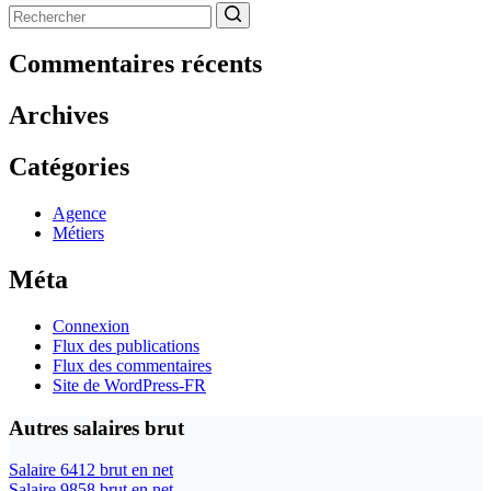
Aucun
résultat
Commentaires récents
Archives
Catégories
Agence
Métiers
Méta
Connexion
Flux des publications
Flux des commentaires
Site de WordPress-FR
Autres salaires brut
Salaire 6412 brut en net
Salaire 9858 brut en net