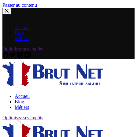
Passer au contenu
Accueil
Blog
Métiers
Optimisez ses impôts
Accueil
Blog
Métiers
Optimisez ses impôts