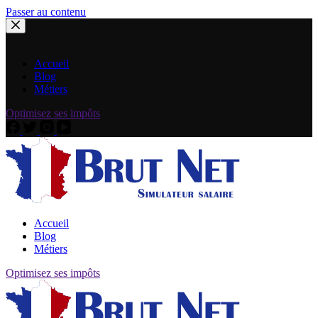
Passer au contenu
Accueil
Blog
Métiers
Optimisez ses impôts
Accueil
Blog
Métiers
Optimisez ses impôts