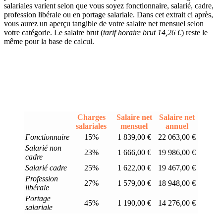
salariales varient selon que vous soyez fonctionnaire, salarié, cadre,
profession libérale ou en portage salariale. Dans cet extrait ci après,
vous aurez un aperçu tangible de votre salaire net mensuel selon
votre catégorie. Le salaire brut (
tarif horaire brut 14,26 €
) reste le
même pour la base de calcul.
Charges
Salaire net
Salaire net
salariales
mensuel
annuel
Fonctionnaire
15%
1 839,00 €
22 063,00 €
Salarié non
23%
1 666,00 €
19 986,00 €
cadre
Salarié cadre
25%
1 622,00 €
19 467,00 €
Profession
27%
1 579,00 €
18 948,00 €
libérale
Portage
45%
1 190,00 €
14 276,00 €
salariale