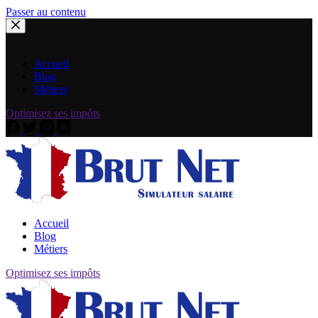
Passer au contenu
Accueil
Blog
Métiers
Optimisez ses impôts
Accueil
Blog
Métiers
Optimisez ses impôts