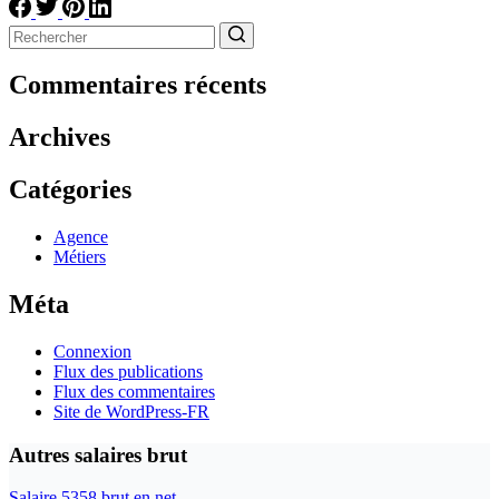
Aucun
résultat
Commentaires récents
Archives
Catégories
Agence
Métiers
Méta
Connexion
Flux des publications
Flux des commentaires
Site de WordPress-FR
Autres salaires brut
Salaire 5358 brut en net