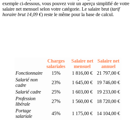
exemple ci-dessous, vous pouvez voir un aperçu simplifié de votre
salaire net mensuel selon votre catégorie. Le salaire brut (
tarif
horaire brut 14,09 €
) reste le même pour la base de calcul.
Charges
Salaire net
Salaire net
salariales
mensuel
annuel
Fonctionnaire
15%
1 816,00 €
21 797,00 €
Salarié non
23%
1 645,00 €
19 746,00 €
cadre
Salarié cadre
25%
1 603,00 €
19 233,00 €
Profession
27%
1 560,00 €
18 720,00 €
libérale
Portage
45%
1 175,00 €
14 104,00 €
salariale