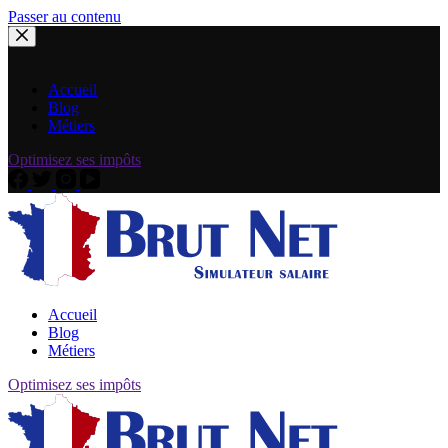
Passer au contenu
Accueil
Blog
Métiers
Optimisez ses impôts
Accueil
Blog
Métiers
Optimisez ses impôts