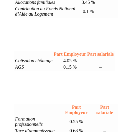
Allocations familiales
3.45 %
–
Contribution au Fonds National
0.1 %
–
d’Aide au Logement
Part Employeur
Part salariale
Cotisation chômage
4.05 %
–
AGS
0.15 %
–
Part
Part
Employeur
salariale
Formation
0.55 %
–
professionnelle
Taxe d’apprentissage
0.68 %
–