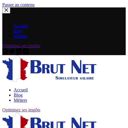
Passer au contenu
Accueil
Blog
Métiers
Optimisez ses impôts
Accueil
Blog
Métiers
Optimisez ses impôts