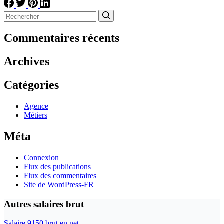
Aucun
résultat
Commentaires récents
Archives
Catégories
Agence
Métiers
Méta
Connexion
Flux des publications
Flux des commentaires
Site de WordPress-FR
Autres salaires brut
Salaire 9150 brut en net