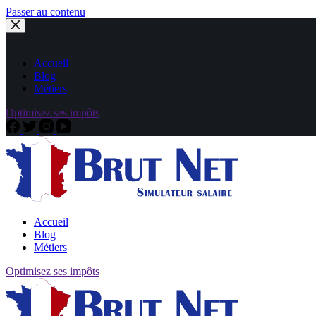
Passer au contenu
Accueil
Blog
Métiers
Optimisez ses impôts
Accueil
Blog
Métiers
Optimisez ses impôts