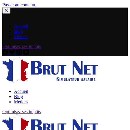
Passer au contenu
Accueil
Blog
Métiers
Optimisez ses impôts
Accueil
Blog
Métiers
Optimisez ses impôts