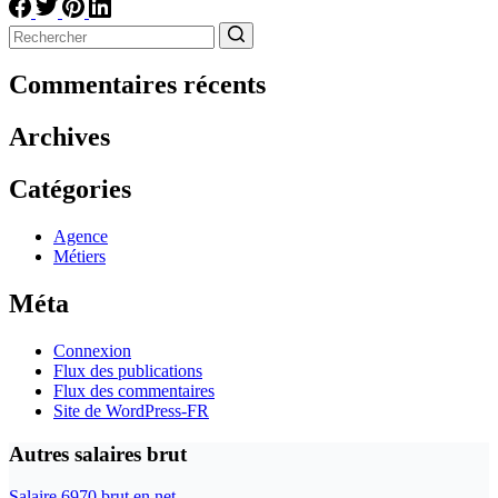
Aucun
résultat
Commentaires récents
Archives
Catégories
Agence
Métiers
Méta
Connexion
Flux des publications
Flux des commentaires
Site de WordPress-FR
Autres salaires brut
Salaire 6970 brut en net