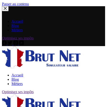
Passer au contenu
Accueil
Blog
Métiers
Optimisez ses impôts
Accueil
Blog
Métiers
Optimisez ses impôts