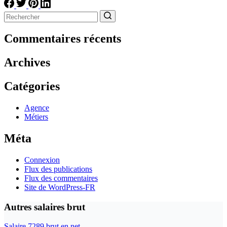
Aucun
résultat
Commentaires récents
Archives
Catégories
Agence
Métiers
Méta
Connexion
Flux des publications
Flux des commentaires
Site de WordPress-FR
Autres salaires brut
Salaire 7289 brut en net