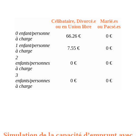
Célibataire, Divorcé.e
Marié.es
ou en Union libre
ou Pacsé.es
0 enfant/personne
66.26 €
0 €
à charge
1 enfant/personne
7.55 €
0 €
à charge
2
enfants/personnes
0 €
0 €
à charge
3
enfants/personnes
0 €
0 €
à charge
Simulation de la capacité d’emprunt avec