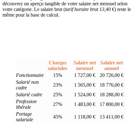
découvrez un aperçu tangible de votre salaire net mensuel selon
votre catégorie. Le salaire brut (
tarif horaire brut 13,40 €
) reste le
même pour la base de calcul.
Charges
Salaire net
Salaire net
salariales
mensuel
annuel
Fonctionnaire
15%
1 727,00 €
20 726,00 €
Salarié non
23%
1 565,00 €
18 776,00 €
cadre
Salarié cadre
25%
1 524,00 €
18 288,00 €
Profession
27%
1 483,00 €
17 800,00 €
libérale
Portage
45%
1 118,00 €
13 411,00 €
salariale