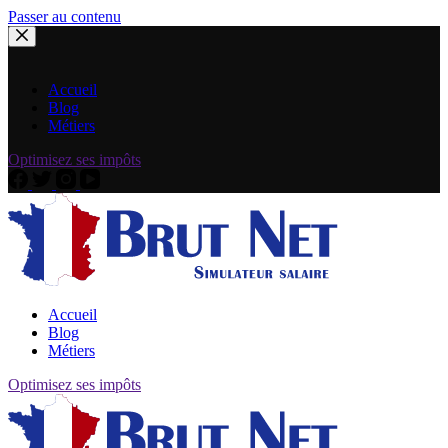
Passer au contenu
Accueil
Blog
Métiers
Optimisez ses impôts
Accueil
Blog
Métiers
Optimisez ses impôts