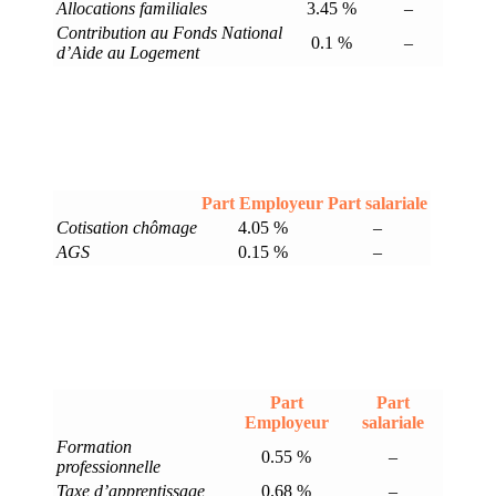
Allocations familiales
3.45 %
–
Contribution au Fonds National
0.1 %
–
d’Aide au Logement
Part Employeur
Part salariale
Cotisation chômage
4.05 %
–
AGS
0.15 %
–
Part
Part
Employeur
salariale
Formation
0.55 %
–
professionnelle
Taxe d’apprentissage
0.68 %
–