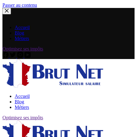
Passer au contenu
Accueil
Blog
Métiers
Optimisez ses impôts
Accueil
Blog
Métiers
Optimisez ses impôts