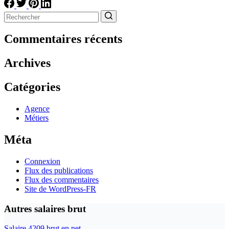
Aucun
résultat
Commentaires récents
Archives
Catégories
Agence
Métiers
Méta
Connexion
Flux des publications
Flux des commentaires
Site de WordPress-FR
Autres salaires brut
Salaire 4209 brut en net