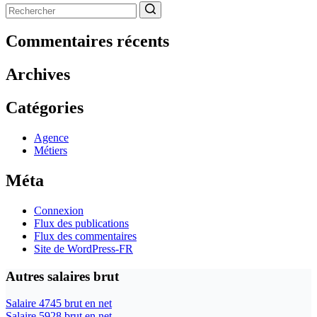
Aucun
résultat
Commentaires récents
Archives
Catégories
Agence
Métiers
Méta
Connexion
Flux des publications
Flux des commentaires
Site de WordPress-FR
Autres salaires brut
Salaire 4745 brut en net
Salaire 5928 brut en net