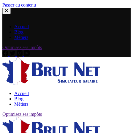
Passer au contenu
Accueil
Blog
Métiers
Optimisez ses impôts
Accueil
Blog
Métiers
Optimisez ses impôts