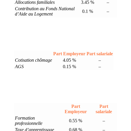
Allocations familiales
3.45 %
–
Contribution au Fonds National
0.1 %
–
d’Aide au Logement
Part Employeur
Part salariale
Cotisation chômage
4.05 %
–
AGS
0.15 %
–
Part
Part
Employeur
salariale
Formation
0.55 %
–
professionnelle
Taxe d’apprentissage
0.68 %
–