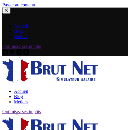
Passer au contenu
Accueil
Blog
Métiers
Optimisez ses impôts
Accueil
Blog
Métiers
Optimisez ses impôts