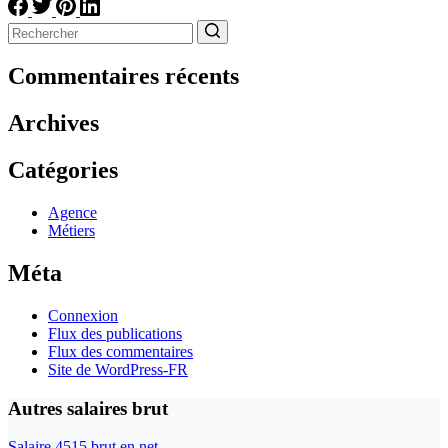
Aucun
résultat
Commentaires récents
Archives
Catégories
Agence
Métiers
Méta
Connexion
Flux des publications
Flux des commentaires
Site de WordPress-FR
Autres salaires brut
Salaire 4515 brut en net