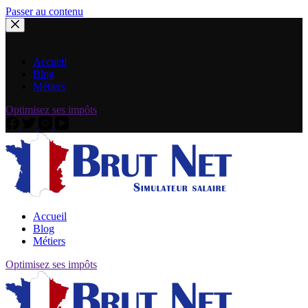
Passer au contenu
Accueil
Blog
Métiers
Optimisez ses impôts
Accueil
Blog
Métiers
Optimisez ses impôts