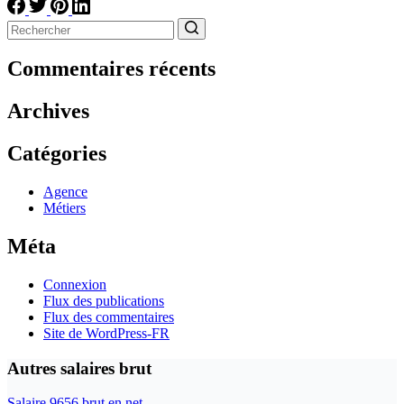
Aucun
résultat
Commentaires récents
Archives
Catégories
Agence
Métiers
Méta
Connexion
Flux des publications
Flux des commentaires
Site de WordPress-FR
Autres salaires brut
Salaire 9656 brut en net