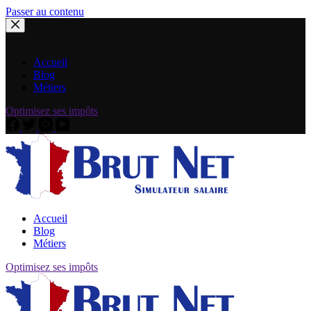
Passer au contenu
Accueil
Blog
Métiers
Optimisez ses impôts
Accueil
Blog
Métiers
Optimisez ses impôts