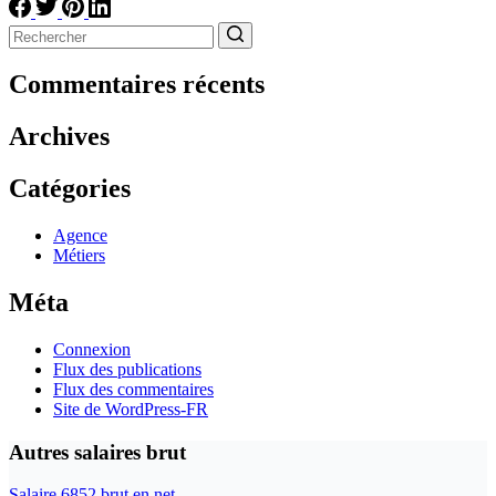
Aucun
résultat
Commentaires récents
Archives
Catégories
Agence
Métiers
Méta
Connexion
Flux des publications
Flux des commentaires
Site de WordPress-FR
Autres salaires brut
Salaire 6852 brut en net