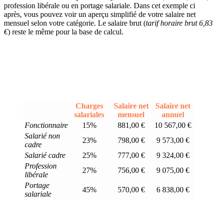
profession libérale ou en portage salariale. Dans cet exemple ci
après, vous pouvez voir un aperçu simplifié de votre salaire net
mensuel selon votre catégorie. Le salaire brut (
tarif horaire brut 6,83
€
) reste le même pour la base de calcul.
Charges
Salaire net
Salaire net
salariales
mensuel
annuel
Fonctionnaire
15%
881,00 €
10 567,00 €
Salarié non
23%
798,00 €
9 573,00 €
cadre
Salarié cadre
25%
777,00 €
9 324,00 €
Profession
27%
756,00 €
9 075,00 €
libérale
Portage
45%
570,00 €
6 838,00 €
salariale