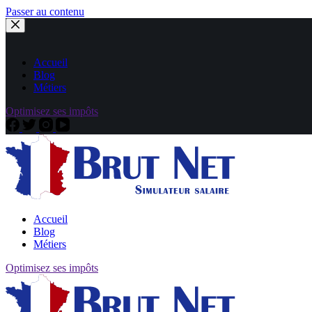
Passer au contenu
Accueil
Blog
Métiers
Optimisez ses impôts
Accueil
Blog
Métiers
Optimisez ses impôts