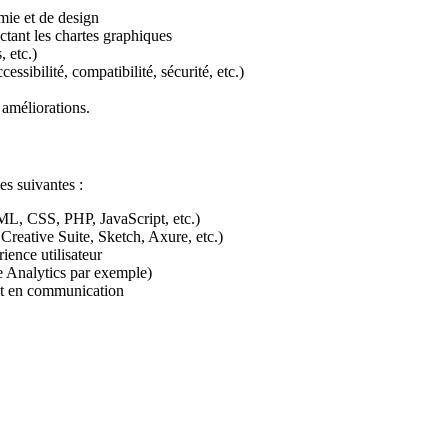
omie et de design
ctant les chartes graphiques
 etc.)
sibilité, compatibilité, sécurité, etc.)
 améliorations.
es suivantes :
L, CSS, PHP, JavaScript, etc.)
Creative Suite, Sketch, Axure, etc.)
ence utilisateur
 Analytics par exemple)
et en communication