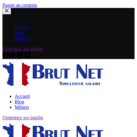
Passer au contenu
Accueil
Blog
Métiers
Optimisez ses impôts
Accueil
Blog
Métiers
Optimisez ses impôts