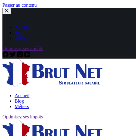
Passer au contenu
Accueil
Blog
Métiers
Optimisez ses impôts
Accueil
Blog
Métiers
Optimisez ses impôts