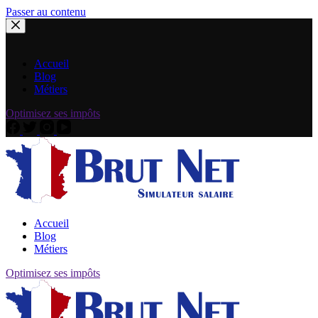
Passer au contenu
Accueil
Blog
Métiers
Optimisez ses impôts
Accueil
Blog
Métiers
Optimisez ses impôts