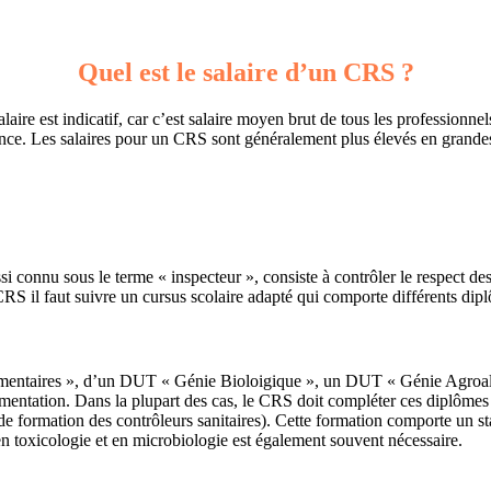
Quel est le salaire d’un CRS ?
re est indicatif, car c’est salaire moyen brut de tous les professionne
ance. Les salaires pour un CRS sont généralement plus élevés en grandes 
nnu sous le terme « inspecteur », consiste à contrôler le respect des légi
CRS il faut suivre un cursus scolaire adapté qui comporte différents dip
Alimentaires », d’un DUT « Génie Bioloigique », un DUT « Génie Agroali
mentation. Dans la plupart des cas, le CRS doit compléter ces diplômes p
e formation des contrôleurs sanitaires). Cette formation comporte un sta
n toxicologie et en microbiologie est également souvent nécessaire.