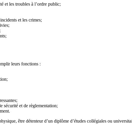
é et les troubles à l’ordre public;
incidents et les crimes;
ivies;
;
nts;
plir leurs fonctions :
tion;
ressantes;
 sécurité et de règlementation;
ement.
ique, être détenteur d’un diplôme d’études collégiales ou universitaires