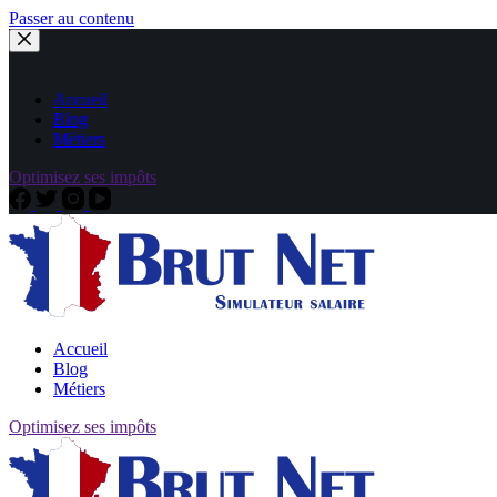
Passer au contenu
Accueil
Blog
Métiers
Optimisez ses impôts
Accueil
Blog
Métiers
Optimisez ses impôts